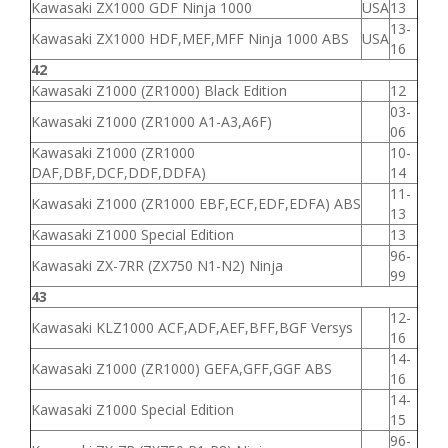
Kawasaki ZX1000 GDF Ninja 1000
USA
13
13-
Kawasaki ZX1000 HDF,MEF,MFF Ninja 1000 ABS
USA
16
42
Kawasaki Z1000 (ZR1000) Black Edition
12
03-
Kawasaki Z1000 (ZR1000 A1-A3,A6F)
06
Kawasaki Z1000 (ZR1000
10-
DAF,DBF,DCF,DDF,DDFA)
14
11-
Kawasaki Z1000 (ZR1000 EBF,ECF,EDF,EDFA) ABS
13
Kawasaki Z1000 Special Edition
13
96-
Kawasaki ZX-7RR (ZX750 N1-N2) Ninja
99
43
12-
Kawasaki KLZ1000 ACF,ADF,AEF,BFF,BGF Versys
16
14-
Kawasaki Z1000 (ZR1000) GEFA,GFF,GGF ABS
16
14-
Kawasaki Z1000 Special Edition
15
96-