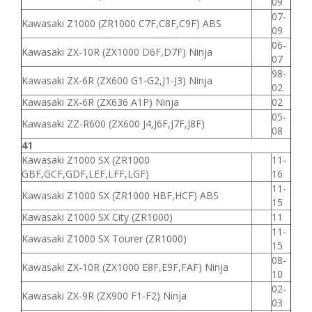
09
07-
Kawasaki Z1000 (ZR1000 C7F,C8F,C9F) ABS
09
06-
Kawasaki ZX-10R (ZX1000 D6F,D7F) Ninja
07
98-
Kawasaki ZX-6R (ZX600 G1-G2,J1-J3) Ninja
02
Kawasaki ZX-6R (ZX636 A1P) Ninja
02
05-
Kawasaki ZZ-R600 (ZX600 J4,J6F,J7F,J8F)
08
41
Kawasaki Z1000 SX (ZR1000
11-
GBF,GCF,GDF,LEF,LFF,LGF)
16
11-
Kawasaki Z1000 SX (ZR1000 HBF,HCF) ABS
15
Kawasaki Z1000 SX City (ZR1000)
11
11-
Kawasaki Z1000 SX Tourer (ZR1000)
15
08-
Kawasaki ZX-10R (ZX1000 E8F,E9F,FAF) Ninja
10
02-
Kawasaki ZX-9R (ZX900 F1-F2) Ninja
03