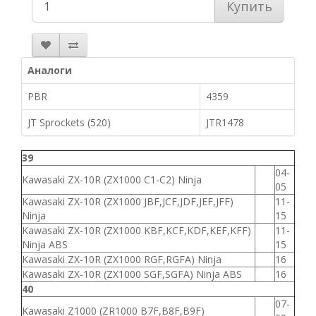
Купить
Аналоги
PBR
4359
JT Sprockets (520)
JTR1478
39
04-
Kawasaki ZX-10R (ZX1000 C1-C2) Ninja
05
Kawasaki ZX-10R (ZX1000 JBF,JCF,JDF,JEF,JFF)
11-
Ninja
15
Kawasaki ZX-10R (ZX1000 KBF,KCF,KDF,KEF,KFF)
11-
Ninja ABS
15
Kawasaki ZX-10R (ZX1000 RGF,RGFA) Ninja
16
Kawasaki ZX-10R (ZX1000 SGF,SGFA) Ninja ABS
16
40
07-
Kawasaki Z1000 (ZR1000 B7F,B8F,B9F)