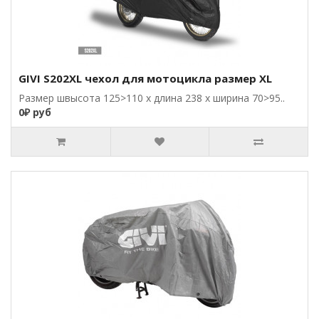
GIVI S202XL чехол для мотоцикла размер XL
Размер швысота 125>110 x длина 238 x ширина 70>95..
0₽ руб