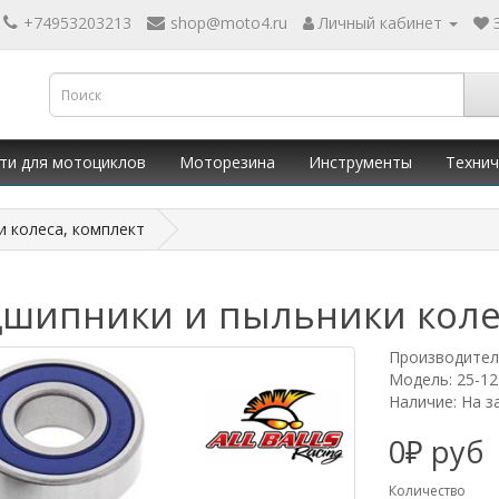
+74953203213
shop@moto4.ru
Личный кабинет
ти для мотоциклов
Моторезина
Инструменты
Технич
ки колеса, комплект
Подшипники и пыльники коле
Производител
Модель: 25-12
Наличие: На з
0₽ руб
Количество