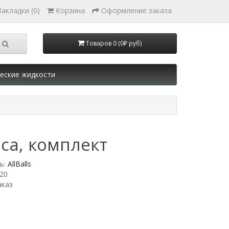
Закладки (0)
Корзина
Оформление заказа
Товаров 0 (0₽ руб)
еские жидкости
са, комплект
ь:
AllBalls
20
аказ