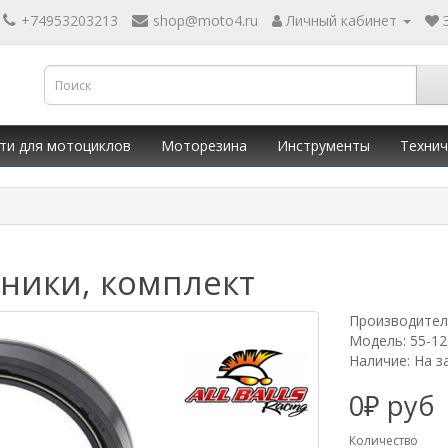
+74953203213
shop@moto4.ru
Личный кабинет
ти для мотоциклов
Моторезина
Инструменты
Технич
льники, комплект
Производител
Модель: 55-12
Наличие: На з
0₽ руб
Количество