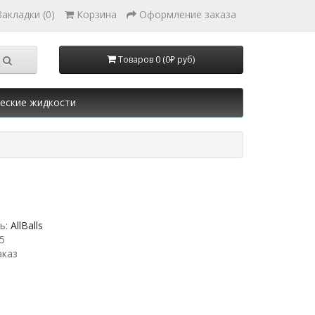
Закладки (0)
Корзина
Оформление заказа
Товаров 0 (0₽ руб)
еские жидкости
ь:
AllBalls
5
аказ