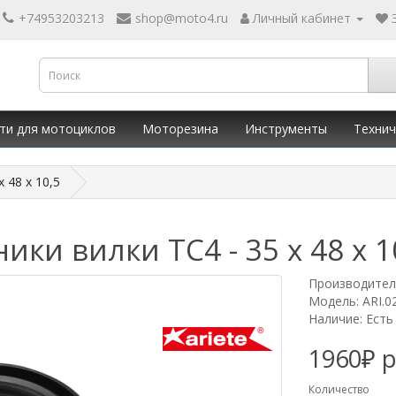
+74953203213
shop@moto4.ru
Личный кабинет
ти для мотоциклов
Моторезина
Инструменты
Технич
x 48 x 10,5
ники вилки TC4 - 35 x 48 x 1
Производител
Модель: ARI.0
Наличие: Есть
1960₽ 
Количество