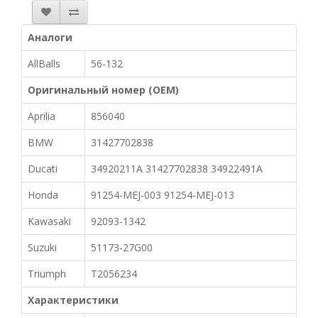
Аналоги
AllBalls
56-132
Оригинальный номер (OEM)
Aprilia
856040
BMW
31427702838
Ducati
34920211A 31427702838 34922491A
Honda
91254-MEJ-003 91254-MEJ-013
Kawasaki
92093-1342
Suzuki
51173-27G00
Triumph
T2056234
Характеристики