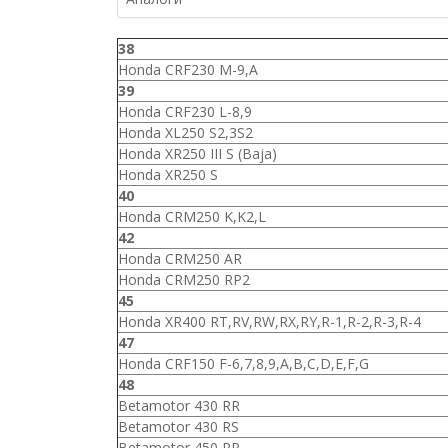
38
Honda CRF230 M-9,A
39
Honda CRF230 L-8,9
Honda XL250 S2,3S2
Honda XR250 III S (Baja)
Honda XR250 S
40
Honda CRM250 K,K2,L
42
Honda CRM250 AR
Honda CRM250 RP2
45
Honda XR400 RT,RV,RW,RX,RY,R-1,R-2,R-3,R-4
47
Honda CRF150 F-6,7,8,9,A,B,C,D,E,F,G
48
Betamotor 430 RR
Betamotor 430 RS
Betamotor 450 RR