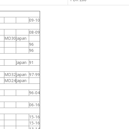
09-10
08-09
MD30
Japan
96
96
Japan
91
MD32
Japan
97-99
MD24
Japan
96-04
06-16
15-16
15-16
13-14