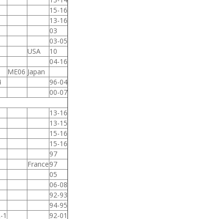
15-16
13-16
03
03-05
USA
10
04-16
ME06
Japan
4
96-04
00-07
13-16
13-15
15-16
15-16
97
France
97
05
06-08
92-93
94-95
-1
92-01