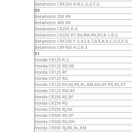
Betamotor CRF250 R-B,C,D,E,F,G
50
Betamotor 350 RR
Betamotor 400 RR
Betamotor CR250 R-4
Betamotor CR250 RT,RV,RW,RX,RY,R-1,R-2
Betamotor CRF230 F-3,4,5,6,7,8,9,A,B,C,D,E,F,G
Betamotor CRF450 R-2,R-3
51
Honda CR125 R-2
Honda CR125 RD,RE
Honda CR125 RF
Honda CR125 RG
Honda CR125 RH,RJ,RK,RL,RM,RN,RP,RR,RS,RT
Honda CR125 RW,RX
Honda CR250 RE,RF
Honda CR250 RG
Honda CR250 RJ,RK
Honda CR500 RE,RF
Honda CR500 RG,RH
Honda CR500 RJ,RK,RL,RM