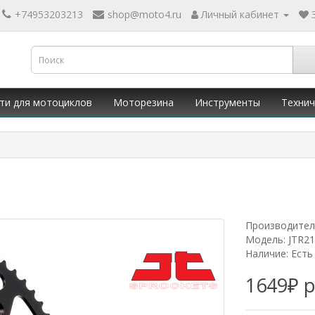
+74953203213
shop@moto4.ru
Личный кабинет
ти для мотоциклов
Моторезина
Инструменты
Технич
Производител
Модель: JTR2
Наличие: Есть
1649₽ 