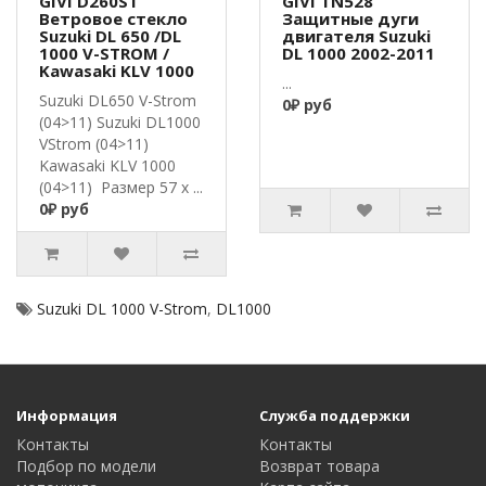
GIVI D260ST
GIVI TN528
Ветровое стекло
Защитные дуги
Suzuki DL 650 /DL
двигателя Suzuki
1000 V-STROM /
DL 1000 2002-2011
Kawasaki KLV 1000
...
Suzuki DL650 V-Strom
0₽ руб
(04>11) Suzuki DL1000
VStrom (04>11)
Kawasaki KLV 1000
(04>11) Размер 57 x ...
0₽ руб
Suzuki DL 1000 V-Strom
,
DL1000
Информация
Служба поддержки
Контакты
Контакты
Подбор по модели
Возврат товара