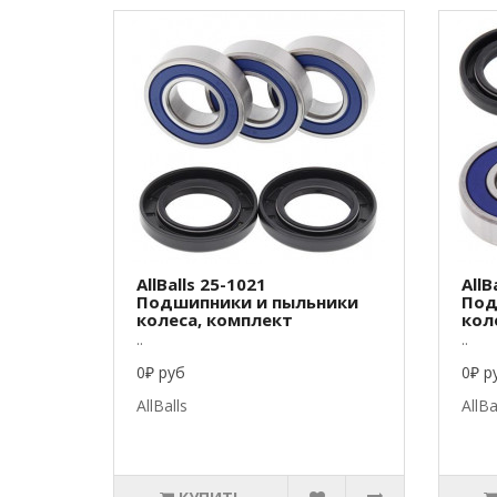
AllBalls 25-1021
AllB
Подшипники и пыльники
Под
колеса, комплект
кол
..
..
0₽ руб
0₽ р
AllBalls
AllBa