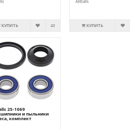
lls
AllBalls
КУПИТЬ
КУПИТЬ
alls 25-1069
шипники и пыльники
еса, комплект