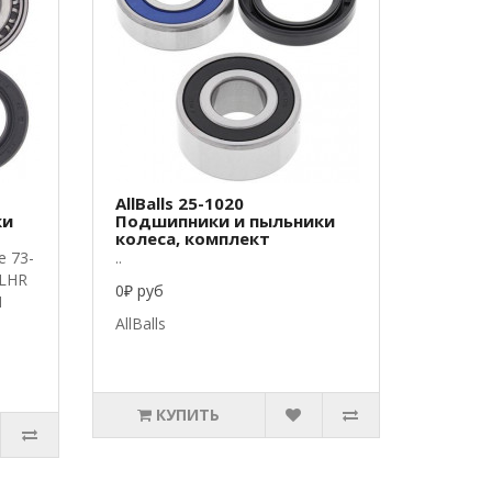
AllBalls 25-1020
ки
Подшипники и пыльники
колеса, комплект
e 73-
..
FLHR
0₽ руб
I
AllBalls
КУПИТЬ