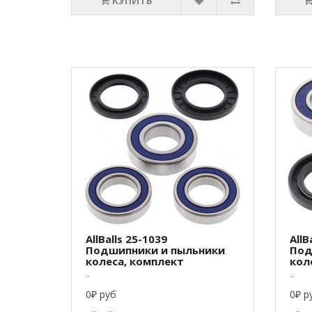
КУПИТЬ
AllBalls 25-1039
AllB
Подшипники и пыльники
Под
колеса, комплект
кол
..
..
0₽ руб
0₽ р