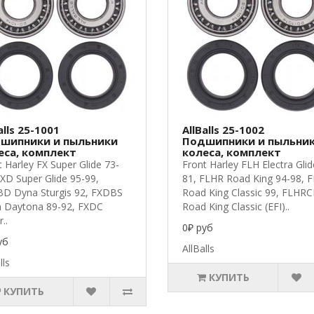
alls 25-1001
AllBalls 25-1002
шипники и пыльники
Подшипники и пыльни
еса, комплект
колеса, комплект
t Harley FX Super Glide 73-
Front Harley FLH Electra Glid
FXD Super Glide 95-99,
81, FLHR Road King 94-98, 
D Dyna Sturgis 92, FXDBS
Road King Classic 99, FLHRC
 Daytona 89-92, FXDC
Road King Classic (EFI)..
..
0₽ руб
уб
AllBalls
lls
КУПИТЬ
КУПИТЬ