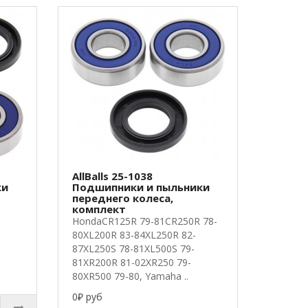
AllBalls 25-1038
ки
Подшипники и пыльники
переднего колеса,
комплект
HondaCR125R 79-81CR250R 78-
80XL200R 83-84XL250R 82-
87XL250S 78-81XL500S 79-
81XR200R 81-02XR250 79-
80XR500 79-80, Yamaha ..
0₽ руб