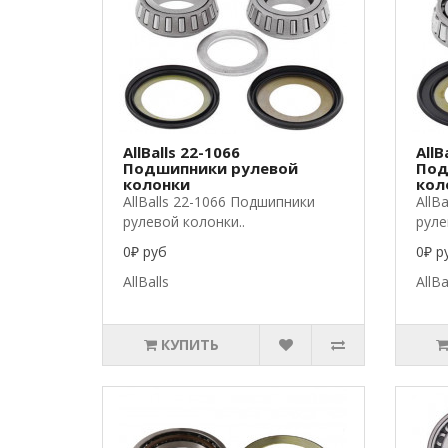
AllBalls 22-1066
AllB
Подшипники рулевой
Под
колонки
кол
AllBalls 22-1066 Подшипники
AllB
рулевой колонки..
руле
0₽ руб
0₽ р
AllBalls
AllBa
КУПИТЬ