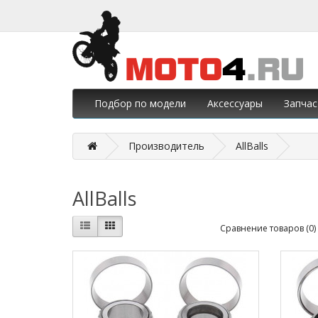
Подбор по модели
Аксессуары
Запчас
Производитель
AllBalls
AllBalls
Сравнение товаров (0)