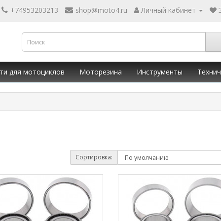
+74953203213
shop@moto4.ru
Личный кабинет
ти для мотоциклов
Моторезина
Инструменты
Технич
Сортировка: