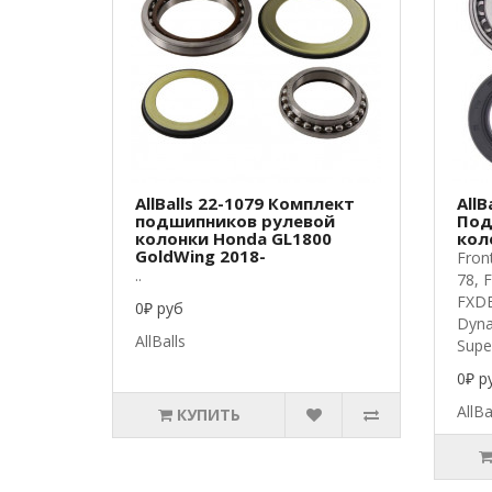
AllBalls 22-1079 Комплект
AllB
подшипников рулевой
Под
колонки Honda GL1800
кол
GoldWing 2018-
Fron
..
78, 
FXDB
0₽ руб
Dyna
AllBalls
Super
0₽ р
AllBa
КУПИТЬ