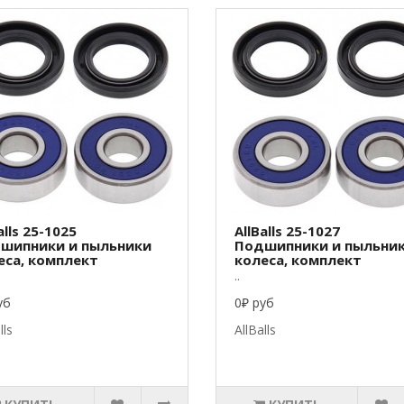
alls 25-1025
AllBalls 25-1027
шипники и пыльники
Подшипники и пыльни
еса, комплект
колеса, комплект
..
уб
0₽ руб
lls
AllBalls