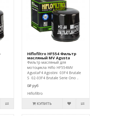
р
Hiflofiltro HF554 Фильтр
масляный MV Agusta
Фильтр масляный для
мотоцикла Hiflo HF554MV
AgustaF4 Agostini 03F4 Brutale
S 02-03F4 Brutale Serie Ono ..
0₽ руб
Hiflofiltro
КУПИТЬ