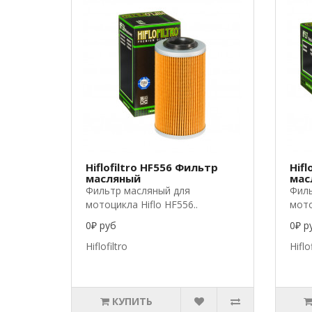
Hiflofiltro HF556 Фильтр
Hifl
масляный
мас
Фильтр масляный для
Филь
мотоцикла Hiflo HF556..
мото
0₽ руб
0₽ р
Hiflofiltro
Hiflo
КУПИТЬ