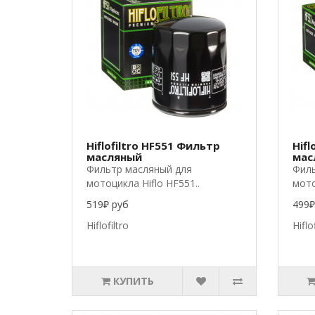
Hiflofiltro HF551 Фильтр
Hifl
масляный
мас
Фильтр масляный для
Филь
мотоцикла Hiflo HF551..
мото
519₽ руб
499₽
Hiflofiltro
Hiflo
КУПИТЬ