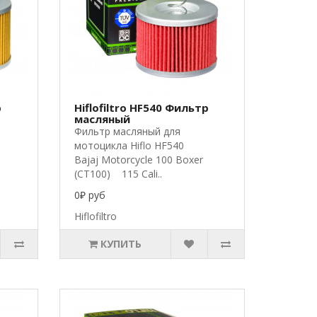
р
Hiflofiltro HF540 Фильтр
масляный
Фильтр масляный для
мотоцикла Hiflo HF540 ​
Bajaj Motorcycle 100 Boxer
(CT100) 115 Cali..
0₽ руб
Hiflofiltro
КУПИТЬ