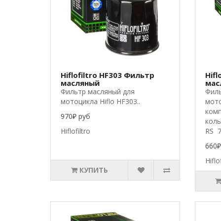
Hiflofiltro HF303 Фильтр
Hifl
масляный
мас
Фильтр масляный для
Филь
мотоцикла Hiflo HF303..
мото
комп
970₽ руб
коль
Hiflofiltro
RS 78
660₽
Hiflo
КУПИТЬ