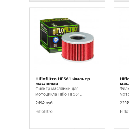
Hiflofiltro HF561 Фильтр
Hifl
масляный
мас
Фильтр масляный для
Филь
мотоцикла Hiflo HF561..
мото
249₽ руб
229₽
Hiflofiltro
Hiflo