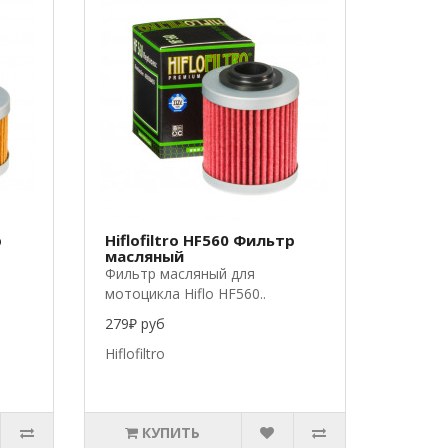
р
Hiflofiltro HF560 Фильтр
масляный
Фильтр масляный для
мотоцикла Hiflo HF560..
279₽ руб
Hiflofiltro
КУПИТЬ