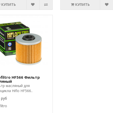
КУПИТЬ
КУПИТЬ
ofiltro HF566 Фильтр
ляный
тр масляный для
цикла Hiflo HF566..
 руб
filtro