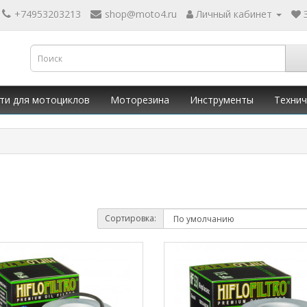
+74953203213
shop@moto4.ru
Личный кабинет
ти для мотоциклов
Моторезина
Инструменты
Технич
Сортировка: