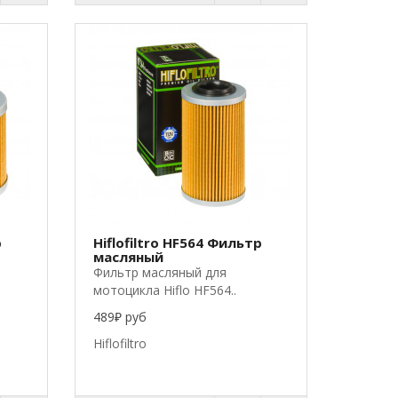
р
Hiflofiltro HF564 Фильтр
масляный
Фильтр масляный для
мотоцикла Hiflo HF564..
489₽ руб
Hiflofiltro