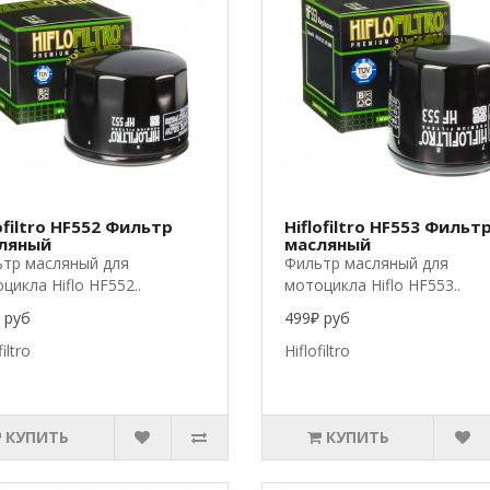
ofiltro HF552 Фильтр
Hiflofiltro HF553 Фильт
ляный
масляный
тр масляный для
Фильтр масляный для
цикла Hiflo HF552..
мотоцикла Hiflo HF553..
 руб
499₽ руб
filtro
Hiflofiltro
КУПИТЬ
КУПИТЬ