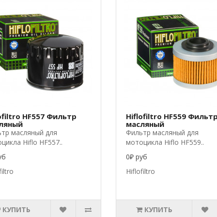
ofiltro HF557 Фильтр
Hiflofiltro HF559 Фильт
ляный
масляный
тр масляный для
Фильтр масляный для
цикла Hiflo HF557..
мотоцикла Hiflo HF559..
уб
0₽ руб
filtro
Hiflofiltro
КУПИТЬ
КУПИТЬ