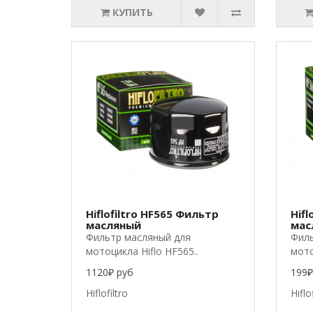
КУПИТЬ
Hiflofiltro HF565 Фильтр
Hifl
масляный
мас
Фильтр масляный для
Филь
мотоцикла Hiflo HF565..
мото
1120₽ руб
199₽
Hiflofiltro
Hiflo