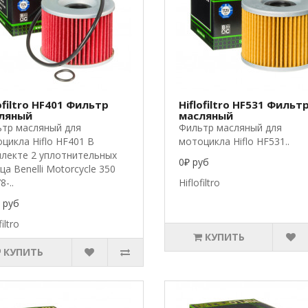
ofiltro HF401 Фильтр
Hiflofiltro HF531 Фильт
ляный
масляный
тр масляный для
Фильтр масляный для
цикла Hiflo HF401 В
мотоцикла Hiflo HF531..
лекте 2 уплотнительных
0₽ руб
ца Benelli Motorcycle 350
-..
Hiflofiltro
 руб
filtro
КУПИТЬ
КУПИТЬ