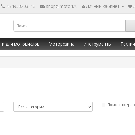
+74953203213
shop@moto4.ru
Личный кабинет
ти для мотоциклов
Моторезина
Инструменты
Технич
Поиск в подкат