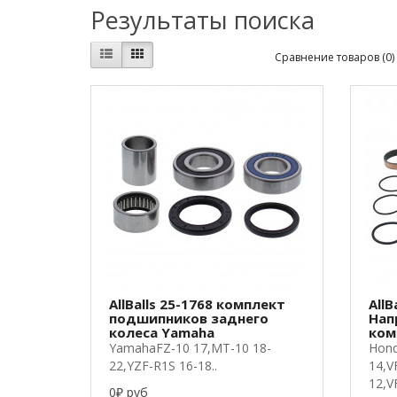
Результаты поиска
Сравнение товаров (0)
AllBalls 25-1768 комплект
AllB
подшипников заднего
Нап
колеса Yamaha
ком
YamahaFZ-10 17,MT-10 18-
Hond
22,YZF-R1S 16-18..
14,V
12,V
0₽ руб