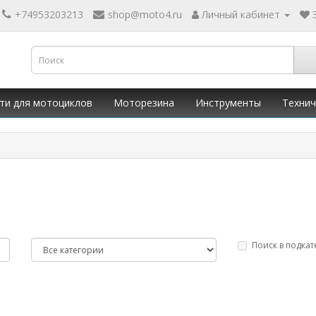
+74953203213
shop@moto4.ru
Личный кабинет
ти для мотоциклов
Моторезина
Инструменты
Технич
Поиск в подкат