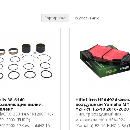
Сортировка:
alls 38-6140
Hiflofiltro HFA4924 Фил
равляющие вилки,
воздушный Yamaha MT-
плект
YZF-R1, FZ-10 2016-2020
aCTX1300 14,VFR1200F 10-
Фильтр воздушный для
FR1200X (EURO)
мотоцикла Hiflo HFA4924
FR1200X 17KawasakiH2 15-
(Yamaha) FZ-10 H,HC (USA)