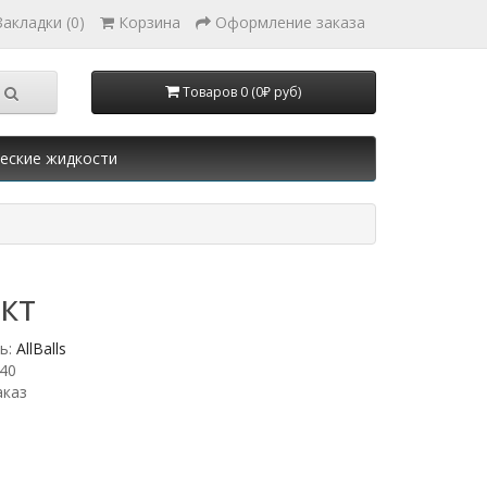
Закладки (0)
Корзина
Оформление заказа
Товаров 0 (0₽ руб)
еские жидкости
кт
ь:
AllBalls
40
аказ