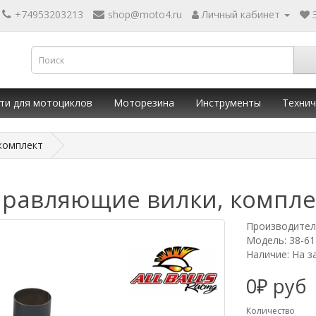
+74953203213
shop@moto4.ru
Личный кабинет
ти для мотоциклов
Моторезина
Инструменты
Технич
 комплект
Направляющие вилки, компле
Производител
Модель: 38-61
Наличие: На з
0₽ руб
Количество